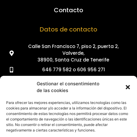
Contacto
Datos de contacto
Calle San Francisco 7, piso 2, puerta 2,
Valverde,
38900, Santa Cruz de Tenerife
646 779 582 o 606 956 271
922 55 03 56
Gestionar el consentimiento
carballoconsultor@gmail.com
de las cookies
© 2023 Todos los derechos reservados
Para ofrecer las mejores experiencias, utilizamos tecnologías como las
cookies para almacenar y/o acceder a la información del dispositivo. El
Política de privacidad
consentimiento de estas tecnologías nos permitirá procesar datos como
Aviso legal
el comportamiento de navegación o las identificaciones únicas en este
sitio. No consentir o retirar el consentimiento, puede afectar
Política de cookies​
negativamente a ciertas características y funciones.